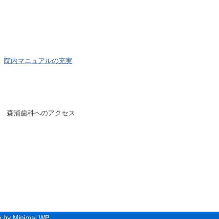
院内マニュアルの充実
森浦歯科へのアクセス
 by Minimal WP