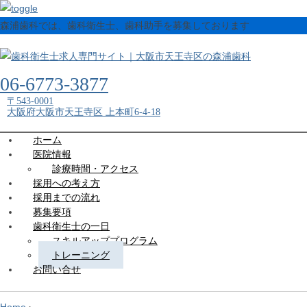
森浦歯科では、歯科衛生士、歯科助手を募集しております
06-6773-3877
〒543-0001
大阪府大阪市天王寺区 上本町6-4-18
ホーム
医院情報
診療時間・アクセス
採用への考え方
採用までの流れ
募集要項
歯科衛生士の一日
スキルアッププログラム
トレーニング
お問い合せ