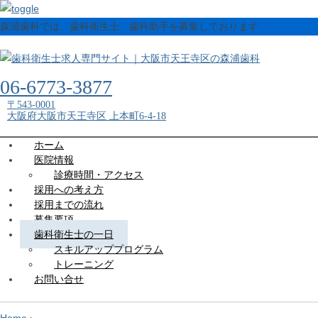
森浦歯科では、歯科衛生士、歯科助手を募集しております
06-6773-3877
〒543-0001
大阪府大阪市天王寺区 上本町6-4-18
ホーム
医院情報
診療時間・アクセス
採用への考え方
採用までの流れ
募集要項
歯科衛生士の一日
スキルアッププログラム
トレーニング
お問い合せ