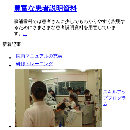
豊富な患者説明資料
森浦歯科では患者さんに少しでもわかりやすく説明す
るためにさまざまな患者説明資料を用意していま
す。
...
新着記事
院内マニュアルの充実
研修トレーニング
スキルアッ
ププログラ
ム